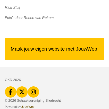
Rick Stuij
Foto's door Robert van Rekom
Maak jouw eigen website met
JouwWeb
OKD 2026
F
X
I
a
n
© 2026 Schaakvereniging Sliedrecht
c
s
Powered by
JouwWeb