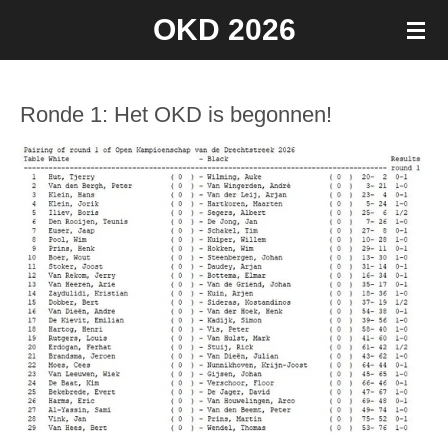
OKD 2026
Ga
direct
naar
de
Ronde 1: Het OKD is begonnen!
hoofdinhoud