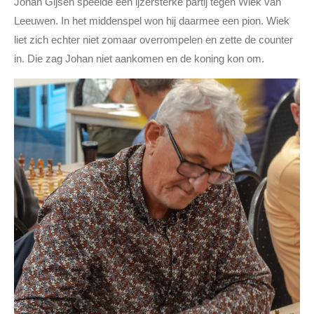
Johan Gijsen speelde een ijzersterke partij tegen Wiek van
Leeuwen. In het middenspel won hij daarmee een pion. Wiek
liet zich echter niet zomaar overrompelen en zette de counter
in. Die zag Johan niet aankomen en de koning kon om.