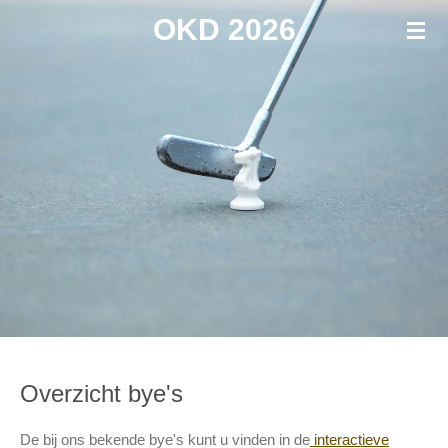
OKD 2026
Ga
direct
naar
de
hoofdinhoud
Overzicht bye's
De bij ons bekende bye's kunt u vinden in de
interactieve